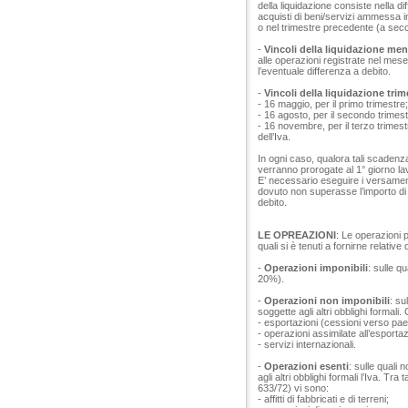
della liquidazione consiste nella dif
acquisti di beni/servizi ammessa in
o nel trimestre precedente (a seco
-
Vincoli della liquidazione men
alle operazioni registrate nel me
l’eventuale differenza a debito.
-
Vincoli della liquidazione trim
- 16 maggio, per il primo trimestre;
- 16 agosto, per il secondo trimest
- 16 novembre, per il terzo trimes
dell’Iva.
In ogni caso, qualora tali scadenz
verranno prorogate al 1° giorno l
E’ necessario eseguire i versamen
dovuto non superasse l’importo di 
debito.
LE OPREAZIONI
: Le operazioni p
quali si è tenuti a fornirne relati
-
Operazioni imponibili
: sulle q
20%).
-
Operazioni non imponibili
: su
soggette agli altri obblighi forma
- esportazioni (cessioni verso pa
- operazioni assimilate all’esporta
- servizi internazionali.
-
Operazioni esenti
: sulle quali
agli altri obblighi formali l’Iva. Tr
633/72) vi sono:
- affitti di fabbricati e di terreni;