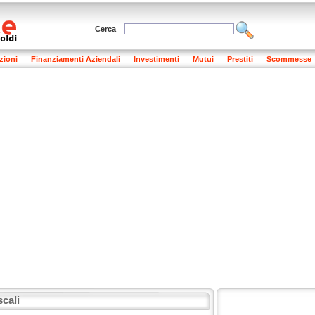
Cerca
zioni
Finanziamenti Aziendali
Investimenti
Mutui
Prestiti
Scommesse
cali