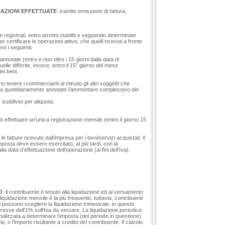
RAZIONI EFFETTUATE
: tramite emissione di fattura,
 registrati, entro termini stabiliti e seguendo determinate
 certificare le operazioni attive, che quelli ricevuti a fronte
ono i seguenti.
nnotate (entro e non oltre i 15 giorni dalla data di
elle differite, invece, entro il 15° giorno del mese
ei beni.
ono tenere i commercianti al minuto gli altri soggetti che
so va quotidianamente annotato l’ammontare complessivo dei
 suddivisi per aliquota,
ò effettuare un’unica registrazione mensile (entro il giorno 15
 le fatture ricevute dall’impresa per i beni/servizi acquistati. Il
 imposta deve essere esercitato, al più tardi, con la
la data d’effettuazione dell’operazione (ai fini dell’Iva).
O
: il contribuente è tenuto alla liquidazione ed al versamento
iquidazione mensile è la più frequente, tuttavia, contribuenti
 possono scegliere la liquidazione trimestrale: in questo
esse dell’1% sull’Iva da versare. La liquidazione periodica
inalizzata a determinare l’imposta (del periodo in questione)
io, o l’importo risultante a credito del contribuente. Il calcolo