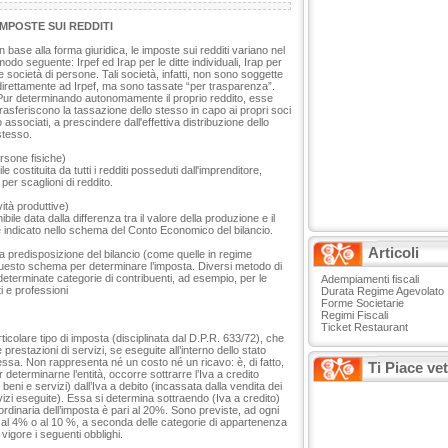
IMPOSTE SUI REDDITI
In base alla forma giuridica, le imposte sui redditi variano nel
modo seguente: Irpef ed Irap per le ditte individuali, Irap per
le società di persone. Tali società, infatti, non sono soggette
direttamente ad Irpef, ma sono tassate “per trasparenza”.
Pur determinando autonomamente il proprio reddito, esse
trasferiscono la tassazione dello stesso in capo ai propri soci
o associati, a prescindere dall'effettiva distribuzione dello
stesso.
ersone fisiche)
 costituita da tutti i redditi posseduti dall'imprenditore,
per scaglioni di reddito.
ità produttive)
le data dalla differenza tra il valore della produzione e il
 indicato nello schema del Conto Economico del bilancio.
Articoli
a predisposizione del bilancio (come quelle in regime
questo schema per determinare l’imposta. Diversi metodo di
determinate categorie di contribuenti, ad esempio, per le
Adempiamenti fiscali
i e professioni
Durata Regime Agevolato
Forme Societarie
Regimi Fiscali
Ticket Restaurant
ticolare tipo di imposta (disciplinata dal D.P.R. 633/72), che
 prestazioni di servizi, se eseguite all’interno dello stato
 stessa. Non rappresenta né un costo né un ricavo: è, di fatto,
Ti Piace ve
determinarne l’entità, occorre sottrarre l’Iva a credito
i beni e servizi) dall’Iva a debito (incassata dalla vendita dei
rvizi eseguite). Essa si determina sottraendo (Iva a credito)
 ordinaria dell’imposta è pari al 20%. Sono previste, ad ogni
i al 4% o al 10 %, a seconda delle categorie di appartenenza
 vigore i seguenti obblighi.