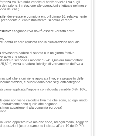
ferenza tra l’Iva sulle vendite di beni/servizi e l’Iva sugli
 detrazione, in relazione alle operazioni effettuate nel mese
nda dei casi).
sile
: deve essere compiuta entro il giorno 16, relativamente
se precedente e, contestualmente, si dovrà versare
estrale
: eseguono l’Iva dovrà essere versata entro:
re;
tre; dovrà essere liquidato con la dichiarazione annuale
a dovessero cadere di sabato o in un giorno festivo,
avorativo che segue.
ti dell’Iva secondo il modello “F24”. Qualora l’ammontare
25,82 €, verrà a cadere l’obbligo di versamento dell’Iva a
rincipali che a cui viene applicata l’Iva, e a proposito delle
ve documentazioni, si suddividono nelle seguenti categorie.
uali viene applicata l’imposta con aliquota variabile (4%, 10%,
lle quali non viene calcolata l’Iva ma che sono, ad ogni modo,
li. Generalmente sono quelle che seguono:
esi non appartenenti alla comunità europea)
zione;
 non viene applicata l’Iva ma che sono, ad ogni modo, soggette
a tali operazioni (espressamente indicata all’art. 10 del D.P.R.