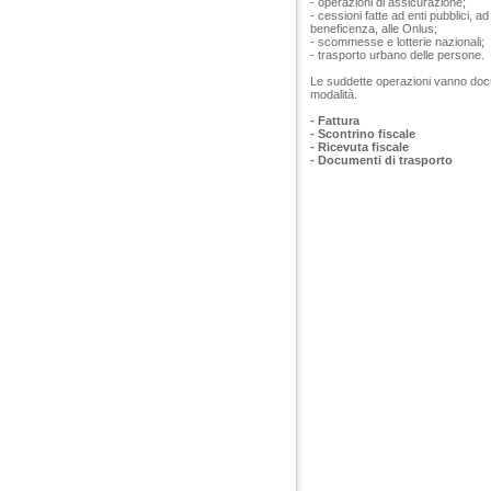
- operazioni di assicurazione;
- cessioni fatte ad enti pubblici, a
beneficenza, alle Onlus;
- scommesse e lotterie nazionali;
- trasporto urbano delle persone.
Le suddette operazioni vanno docume
modalità.
- Fattura
- Scontrino fiscale
- Ricevuta fiscale
- Documenti di trasporto