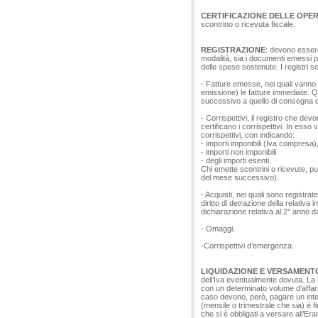
CERTIFICAZIONE DELLE OPE
scontrino o ricevuta fiscale.
REGISTRAZIONE
: devono essere
modalità, sia i documenti emessi per
delle spese sostenute. I registri s
- Fatture emesse, nei quali vanno a
emissione) le fatture immediate. Qu
successivo a quello di consegna d
- Corrispettivi, il registro che dev
certificano i corrispettivi. In es
corrispettivi, con indicando:
- importi imponibili (Iva compresa),
- importi non imponibili
- degli importi esenti.
Chi emette scontrini o ricevute, pu
del mese successivo).
- Acquisti, nei quali sono registrate
diritto di detrazione della relativa
dichiarazione relativa al 2° anno dal
- Omaggi.
-Corrispettivi d’emergenza.
LIQUIDAZIONE E VERSAMENT
dell’Iva eventualmente dovuta. La l
con un determinato volume d’affari
caso devono, però, pagare un inter
(mensile o trimestrale che sia) è f
che si è obbligati a versare all’Erar